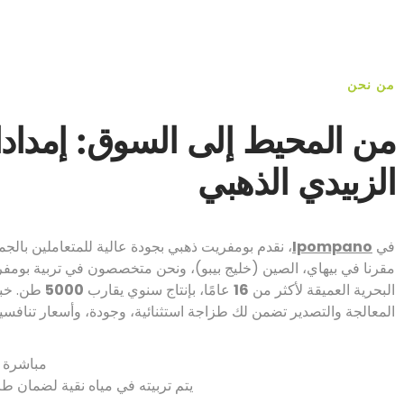
من نحن
من المحيط إلى السوق: إمدا
الزبيدي الذهبي
في
Ipompano
، نقدم بومفريت ذهبي بجودة عالية للمتعاملين بالجم
مقرنا في بيهاي، الصين (خليج بيبو)، ونحن متخصصون في تربية بومف
البحرية العميقة لأكثر من
16
عامًا، بإنتاج سنوي يقارب
5000
طن. خبرت
المعالجة والتصدير تضمن لك طزاجة استثنائية، وجودة، وأسعار تنافس
مباشرة م
يتم تربيته في مياه نقية لضمان طز