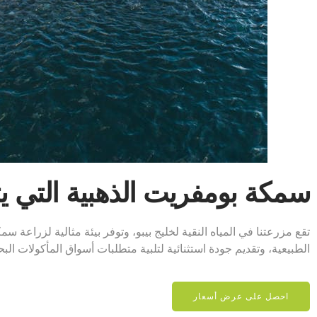
سمكة بومفريت الذهبية التي ي
تقع مزرعتنا في المياه النقية لخليج بيبو، وتوفر بيئة مثالية لزراعة 
الطبيعية، وتقديم جودة استثنائية لتلبية متطلبات أسواق المأكولات البح
احصل على عرض أسعار