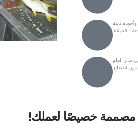
وأحجام ثابتة
عات العملاء.
 مدار العام
دون انقطاع.
 مصممة خصيصًا لعملك!