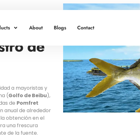
ta el
ucts
About
Blogs
Contact
stro de
idad a mayoristas y
na (
Golfo de Beibu
),
ndas de
Pomfret
n anual de alrededor
 la obtención en el
ra una frescura
te de la fuente.