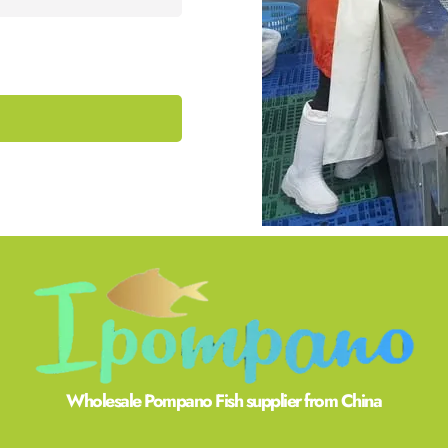
Wholesale Pompano Fish supplier from China